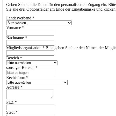
Geben Sie nun die Daten für den personalisierten Zugang ein. Bitte füllen Sie hierzu alle Felder aus und legen Sie Ihren individuellen Benutzernamen sowie Ihr persönliches Passwort fest. Bitte bestätigen
Sie alle drei Optionsfelder am Ende der Eingabemaske und klicke
Landesverband
*
Vorname
*
Nachname
*
Mitgliedsorganisation
*
Bitte geben Sie hier den Namen der Mitglied
Bereich
*
sonstiger Bereich
*
Rechtsform
*
Adresse
*
PLZ
*
Stadt
*