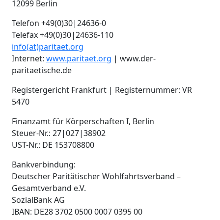
12099 Berlin
Telefon +49(0)30|24636-0
Telefax +49(0)30|24636-110
info(at)paritaet.org
Internet:
www.paritaet.org
| www.der-
paritaetische.de
Registergericht Frankfurt | Registernummer: VR
5470
Finanzamt für Körperschaften I, Berlin
Steuer-Nr.: 27|027|38902
UST-Nr.: DE 153708800
Bankverbindung:
Deutscher Paritätischer Wohlfahrtsverband –
Gesamtverband e.V.
SozialBank AG
IBAN: DE28 3702 0500 0007 0395 00